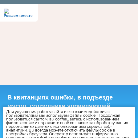
Решаем вместе
В квитанциях ошибки, в подъезде
мусор, сотрудники управляющей
Для улучшения работы сайта и его взаимодействия с
хамят?
пользователями мы используем файлы cookie. Продолжая
пользоваться сайтом, вы соглашаетесь с использованием
файлов cookie и выражаете своё согласие на обработку ваших
Расскажите о проблемах с ЖКХ
персональных данных с использованием сервиса веб-
аналитики. Вы всегда можете отключить файлы cookie в
настройках браузера. Оператор использует информацию,
содержащуюся в файлах cookie в течение сроков и на условиях,