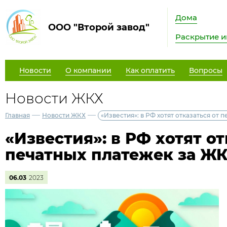
Дома
ООО "Второй завод"
Раскрытие 
Новости
О компании
Как оплатить
Вопросы
Новости ЖКХ
—
—
Главная
Новости ЖКХ
«Известия»: в РФ хотят отказаться от 
«Известия»: в РФ хотят от
печатных платежек за Ж
06.03
2023