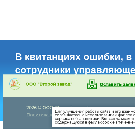
В квитанциях ошибки, в
сотрудники управляюще
Расскажите о проблемах с ЖКХ
ООО "Второй завод"
Оставить заяв
Написать о проблеме
2026 © ООО "Второй завод"
8-495-108-76
Для улучшения работы сайта и его взаим
Политика конфиденциальности
соглашаетесь с использованием файлов c
8-925-280-50
сервиса веб-аналитики. Вы всегда может
vtoroi.zawod
содержащуюся в файлах cookie в течение 