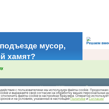
Решаем вме
 подъезде мусор,
й хамят?
ку
Новости ЖКХ
Дома
-38
одействия с пользователями мы используем файлы cookie. Продолжая 
Новости компании
Раскрытие 
ookie и выражаете своё согласие на обработку ваших персональных 
-52
е отключить файлы cookie в настройках браузера. Оператор используе
@yandex.ru
Как оплатить
Вопросы
сроков и на условиях, указанных в настоящей
Политике
и
Согласии