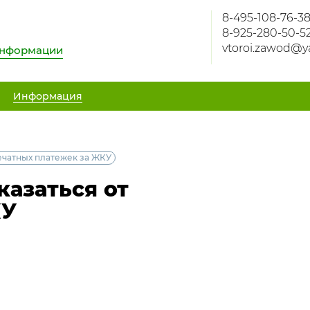
8-495-108-76-3
8-925-280-50-5
vtoroi.zawod@y
информации
Информация
печатных платежек за ЖКУ
казаться от
КУ