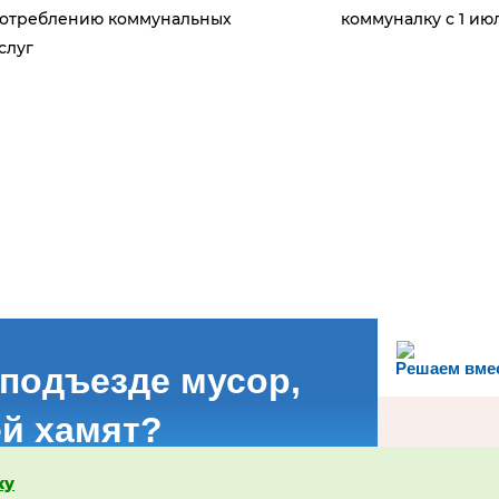
отреблению коммунальных
коммуналку с 1 ию
слуг
Решаем вме
 подъезде мусор,
й хамят?
ку