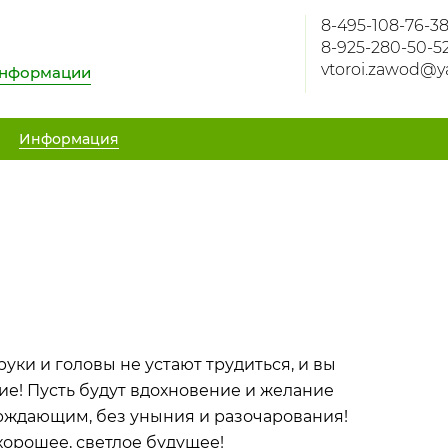
8-495-108-76-3
8-925-280-50-5
vtoroi.zawod@y
информации
Информация
уки и головы не устают трудиться, и вы
ие! Пусть будут вдохновение и желание
ерждающим, без уныния и разочарования!
хорошее, светлое будущее!