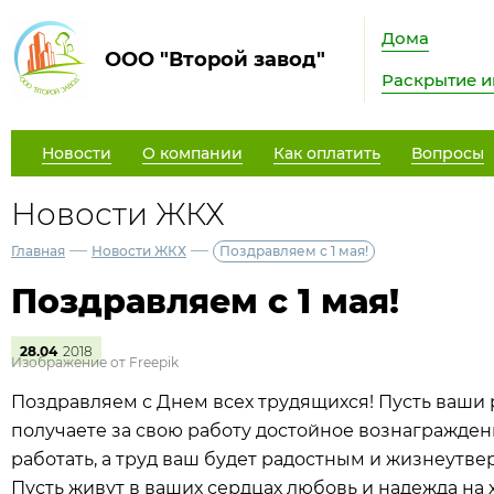
Дома
ООО "Второй завод"
Раскрытие 
Новости
О компании
Как оплатить
Вопросы
Новости ЖКХ
—
—
Главная
Новости ЖКХ
Поздравляем с 1 мая!
Поздравляем с 1 мая!
28.04
2018
Изображение от Freepik
Поздравляем с Днем всех трудящихся! Пусть ваши р
получаете за свою работу достойное вознагражден
работать, а труд ваш будет радостным и жизнеутв
Пусть живут в ваших сердцах любовь и надежда на 