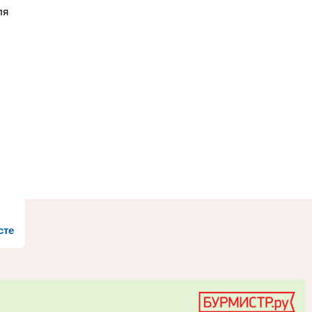
ля
сте