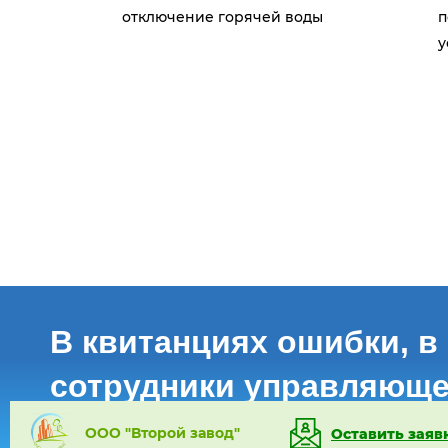
отключение горячей воды
п
у
В квитанциях ошибки, в
сотрудники управляюще
Расскажите о проблемах с ЖКХ
ООО "Второй завод"
Оставить заяв